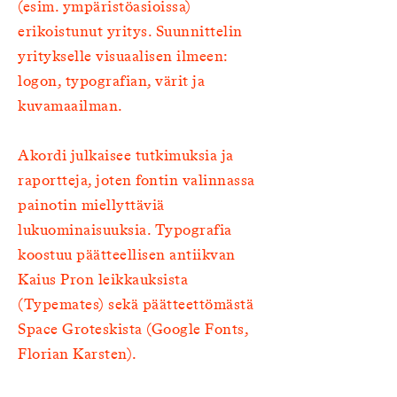
(esim. ympäristöasioissa)
erikoistunut yritys. Suunnittelin
yritykselle visuaalisen ilmeen:
logon, typografian, värit ja
kuvamaailman.
Akordi julkaisee tutkimuksia ja
raportteja, joten fontin valinnassa
painotin miellyttäviä
lukuominaisuuksia. Typografia
koostuu päätteellisen antiikvan
Kaius Pron leikkauksista
(Typemates) sekä päätteettömästä
Space Groteskista (Google Fonts,
Florian Karsten).