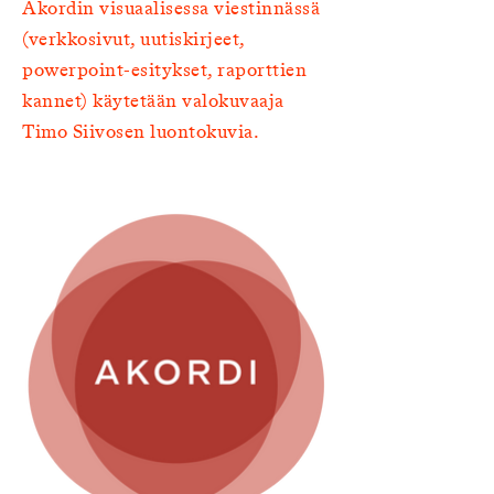
Akordin visuaalisessa viestinnässä
(verkkosivut, uutiskirjeet,
powerpoint-esitykset, raporttien
kannet) käytetään valokuvaaja
Timo Siivosen luontokuvia.